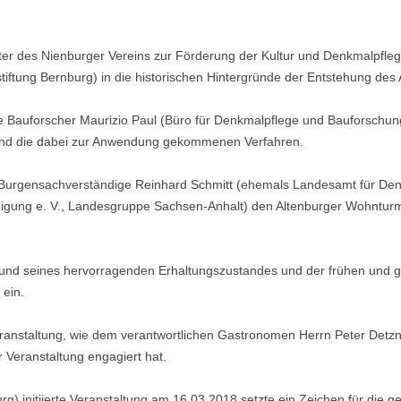
er des Nienburger Vereins zur Förderung der Kultur und Denkmalpflege
rstiftung Bernburg) in die historischen Hintergründe der Entstehung de
e Bauforscher Maurizio Paul (Büro für Denkmalpflege und Bauforschung, 
nd die dabei zur Anwendung gekommenen Verfahren.
Burgensachverständige Reinhard Schmitt (ehemals Landesamt für Den
igung e. V., Landesgruppe Sachsen-Anhalt) den Altenburger Wohnturm i
und seines hervorragenden Erhaltungszustandes und der frühen und 
 ein.
eranstaltung, wie dem verantwortlichen Gastronomen Herrn Peter Detzn
r Veranstaltung engagiert hat.
burg) initiierte Veranstaltung am 16.03.2018 setzte ein Zeichen für di