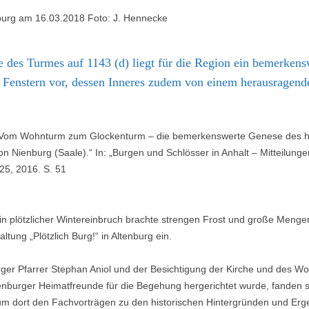
enburg am 16.03.2018 Foto: J. Hennecke
 des Turmes auf 1143 (d) liegt für die Region ein bemerkensw
 Fenstern vor, dessen Inneres zudem von einem herausragend
„Vom Wohnturm zum Glockenturm – die bemerkenswerte Genese des hoc
 von Nienburg (Saale).“ In: „Burgen und Schlösser in Anhalt – Mitteilu
25, 2016. S. 51
ein plötzlicher Wintereinbruch brachte strengen Frost und große Men
tung „Plötzlich Burg!“ in Altenburg ein.
er Pfarrer Stephan Aniol und der Besichtigung der Kirche und des Wo
enburger Heimatfreunde für die Begehung hergerichtet wurde, fanden s
m dort den Fachvorträgen zu den historischen Hintergründen und Er