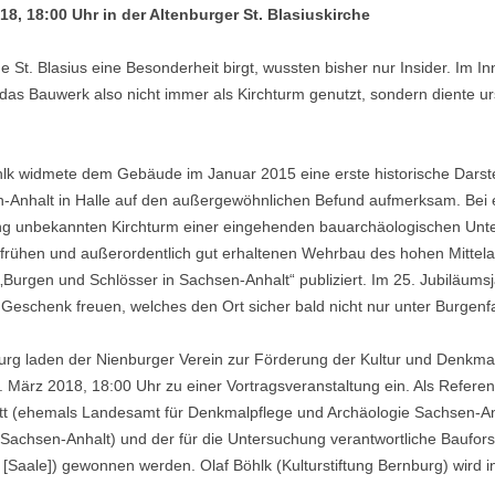
8, 18:00 Uhr in der Altenburger St. Blasiuskirche
 St. Blasius eine Besonderheit birgt, wussten bisher nur Insider. Im Inn
as Bauwerk also nicht immer als Kirchturm genutzt, sondern diente 
hlk widmete dem Gebäude im Januar 2015 eine erste historische Dars
-Anhalt in Halle auf den außergewöhnlichen Befund aufmerksam. Bei
ung unbekannten Kirchturm einer eingehenden bauarchäologischen Unt
 frühen und außerordentlich gut erhaltenen Wehrbau des hohen Mittela
„Burgen und Schlösser in Sachsen-Anhalt“ publiziert. Im 25. Jubiläums
 Geschenk freuen, welches den Ort sicher bald nicht nur unter Burgen
urg laden der Nienburger Verein zur Förderung der Kultur und Denkmal
. März 2018, 18:00 Uhr zu einer Vortragsveranstaltung ein. Als Refer
t (ehemals Landesamt für Denkmalpflege und Archäologie Sachsen-An
Sachsen-Anhalt) und der für die Untersuchung verantwortliche Baufors
Saale]) gewonnen werden. Olaf Böhlk (Kulturstiftung Bernburg) wird in 