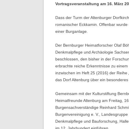
Vortragsveranstaltung am 16. März 201
Dass der Turm der Altenburger Dorfkirche
romanischer Eckkamin. Offenbar wurde d
einer Burganlage.
Der Bernburger Heimatforscher Olaf Bö
Denkmalpflege und Archäologie Sachsen
beschlossen, den bisher in der Forsch
erbrachte reiche Erkenntnisse zu einem
inzwischen im Heft 25 (2016) der Reihe 
das Dorf Altenburg über ein besonderes
Gemeinsam mit der Kulturstiftung Bernb
Heimatfreunde Altenburg am Freitag, 16
Burgensachverständige Reinhard Schmit
Burgenvereinigung e. V., Landesgruppe 
Denkmalpflege und Bauforschung, Halle [
im 12. Jahrhundert einführen.