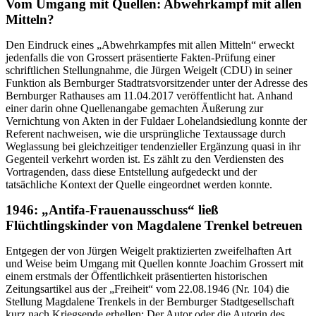
Vom Umgang mit Quellen: Abwehrkampf mit allen
Mitteln?
Den Eindruck eines „Abwehrkampfes mit allen Mitteln“ erweckt
jedenfalls die von Grossert präsentierte Fakten-Prüfung einer
schriftlichen Stellungnahme, die Jürgen Weigelt (CDU) in seiner
Funktion als Bernburger Stadtratsvorsitzender unter der Adresse des
Bernburger Rathauses am 11.04.2017 veröffentlicht hat. Anhand
einer darin ohne Quellenangabe gemachten Äußerung zur
Vernichtung von Akten in der Fuldaer Lohelandsiedlung konnte der
Referent nachweisen, wie die ursprüngliche Textaussage durch
Weglassung bei gleichzeitiger tendenzieller Ergänzung quasi in ihr
Gegenteil verkehrt worden ist. Es zählt zu den Verdiensten des
Vortragenden, dass diese Entstellung aufgedeckt und der
tatsächliche Kontext der Quelle eingeordnet werden konnte.
1946: „Antifa-Frauenausschuss“ ließ
Flüchtlingskinder von Magdalene Trenkel betreuen
Entgegen der von Jürgen Weigelt praktizierten zweifelhaften Art
und Weise beim Umgang mit Quellen konnte Joachim Grossert mit
einem erstmals der Öffentlichkeit präsentierten historischen
Zeitungsartikel aus der „Freiheit“ vom 22.08.1946 (Nr. 104) die
Stellung Magdalene Trenkels in der Bernburger Stadtgesellschaft
kurz nach Kriegsende erhellen: Der Autor oder die Autorin des