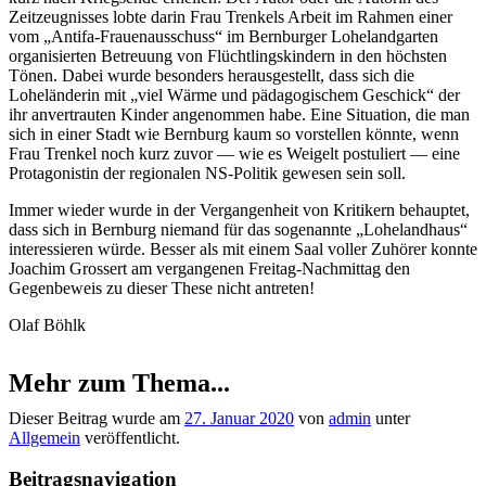
Zeitzeugnisses lobte darin Frau Trenkels Arbeit im Rahmen einer
vom „Antifa-Frauenausschuss“ im Bernburger Lohelandgarten
organisierten Betreuung von Flüchtlingskindern in den höchsten
Tönen. Dabei wurde besonders herausgestellt, dass sich die
Loheländerin mit „viel Wärme und pädagogischem Geschick“ der
ihr anvertrauten Kinder angenommen habe. Eine Situation, die man
sich in einer Stadt wie Bernburg kaum so vorstellen könnte, wenn
Frau Trenkel noch kurz zuvor — wie es Weigelt postuliert — eine
Protagonistin der regionalen NS-Politik gewesen sein soll.
Immer wieder wurde in der Vergangenheit von Kritikern behauptet,
dass sich in Bernburg niemand für das sogenannte „Lohelandhaus“
interessieren würde. Besser als mit einem Saal voller Zuhörer konnte
Joachim Grossert am vergangenen Freitag-Nachmittag den
Gegenbeweis zu dieser These nicht antreten!
Olaf Böhlk
Mehr zum Thema...
Dieser Beitrag wurde am
27. Januar 2020
von
admin
unter
Allgemein
veröffentlicht.
Beitragsnavigation