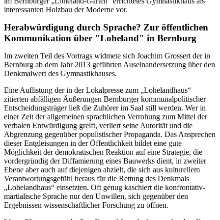
im Bernburger „Loheland-Garten“ errichtetes Gymnastikhaus als
interessanten Holzbau der Moderne vor.
Herabwürdigung durch Sprache? Zur öffentlichen
Kommunikation über "Loheland" in Bernburg
Im zweiten Teil des Vortrags widmete sich Joachim Grossert der in
Bernburg ab dem Jahr 2013 geführten Auseinandersetzung über den
Denkmalwert des Gymnastikhauses.
Eine Auflistung der in der Lokalpresse zum „Lohelandhaus“
zitierten abfälligen Äußerungen Bernburger kommunalpolitischer
Entscheidungsträger ließ die Zuhörer im Saal still werden. Wer in
einer Zeit der allgemeinen sprachlichen Verrohung zum Mittel der
verbalen Entwürdigung greift, verliert seine Autorität und die
Abgrenzung gegenüber populistischer Propaganda. Das Ansprechen
dieser Entgleisungen in der Öffentlichkeit bildet eine gute
Möglichkeit der demokratischen Reaktion auf eine Strategie, die
vordergründig der Diffamierung eines Bauwerks dient, in zweiter
Ebene aber auch auf diejenigen abzielt, die sich aus kulturellem
Verantwortungsgefühl heraus für die Rettung des Denkmals
„Lohelandhaus“ einsetzten. Oft genug kaschiert die konfrontativ-
martialische Sprache nur den Unwillen, sich gegenüber den
Ergebnissen wissenschaftlicher Forschung zu öffnen.