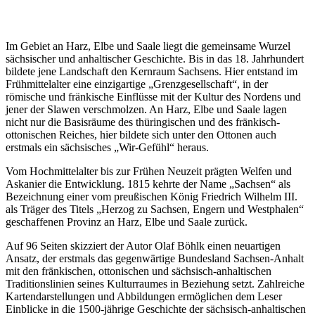
Im Gebiet an Harz, Elbe und Saale liegt die gemeinsame Wurzel
sächsischer und anhaltischer Geschichte. Bis in das 18. Jahrhundert
bildete jene Landschaft den Kernraum Sachsens. Hier entstand im
Frühmittelalter eine einzigartige „Grenzgesellschaft“, in der
römische und fränkische Einflüsse mit der Kultur des Nordens und
jener der Slawen verschmolzen. An Harz, Elbe und Saale lagen
nicht nur die Basisräume des thüringischen und des fränkisch-
ottonischen Reiches, hier bildete sich unter den Ottonen auch
erstmals ein sächsisches „Wir-Gefühl“ heraus.
Vom Hochmittelalter bis zur Frühen Neuzeit prägten Welfen und
Askanier die Entwicklung. 1815 kehrte der Name „Sachsen“ als
Bezeichnung einer vom preußischen König Friedrich Wilhelm III.
als Träger des Titels „Herzog zu Sachsen, Engern und Westphalen“
geschaffenen Provinz an Harz, Elbe und Saale zurück.
Auf 96 Seiten skizziert der Autor Olaf Böhlk einen neuartigen
Ansatz, der erstmals das gegenwärtige Bundesland Sachsen-Anhalt
mit den fränkischen, ottonischen und sächsisch-anhaltischen
Traditionslinien seines Kulturraumes in Beziehung setzt. Zahlreiche
Kartendarstellungen und Abbildungen ermöglichen dem Leser
Einblicke in die 1500-jährige Geschichte der sächsisch-anhaltischen